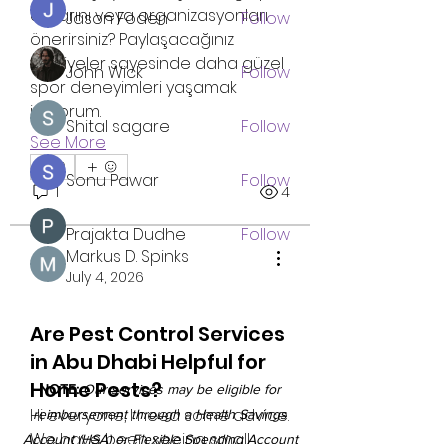
dallarını veya organizasyonları 
Jason Foden
Follow
önerirsiniz? Paylaşacağınız 
tavsiyeler sayesinde daha güzel 
John Wick
Follow
spor deneyimleri yaşamak 
istiyorum.
Shital sagare
Follow
See More
0
Sonu Pawar
Follow
1
4
Prajakta Dudhe
Follow
Markus D. Spinks
See All Members (24)
July 4, 2026
Are Pest Control Services
in Abu Dhabi Helpful for
Home Pests?
NOTE:
Our services may be eligible for
Hi everyone, I need some advice. 
reimbursement through a Health Savings
We have been seeing small 
Account (HSA) or Flexible Spending Account