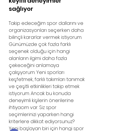
keyifli deneyimler
sağlıyor
Takip edeceğim spor dallarını ve 
organizasyonları seçerken daha 
bilinçli kararlar vermek istiyorum. 
Günümüzde çok fazla farklı 
seçenek olduğu için hangi 
alanların ilgimi daha fazla 
çekeceğini anlamaya 
çalışıyorum. Yeni sporları 
keşfetmek, farklı takımları tanımak 
About
ve çeşitli etkinlikleri takip etmek 
Welcome to the group! You can
istiyorum. Ancak bu konuda 
connect with other members,
ge
...
deneyimli kişilerin önerilerine 
Read more
ihtiyacım var. Siz spor 
seçimlerinizi yaparken hangi 
kriterlere dikkat ediyorsunuz? 
Members
Yeni başlayan biri için hangi spor 