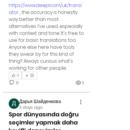
https://www.deepl.com/uk/transl
ator
 , the accuracy is honestly 
way better than most 
alternatives I've used, especially 
with context and tone. It's free to 
use for basic translations too. 
Anyone else here have tools 
they swear by for this kind of 
thing? Always curious what's 
working for other people.
0
0
2
Дарья Шайденкова
3 days ago
Spor dünyasında doğru
seçimler yapmak daha